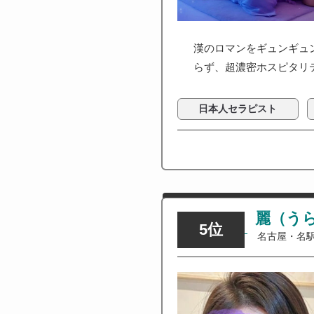
漢のロマンをギュンギュ
らず、超濃密ホスピタリ
日本人セラピスト
麗（う
5位
名古屋・名