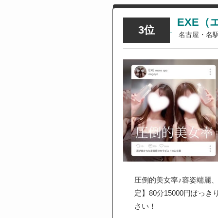
EXE（
3位
名古屋・名
圧倒的美女率♪容姿端麗
定】80分15000円ぽ
さい！