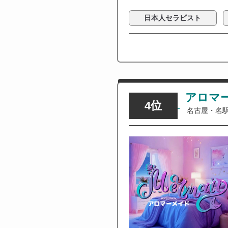
日本人セラピスト
アロマ
4位
名古屋・名